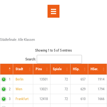
Zum
Inhalt
springen
Städtefinale: Alle Klassen
Showing 1 to 5 of 5 entries
Search:
Stadt
Pins
Spiele
HSp.
HSer.
1
Berlin
13501
72
657
1914
2
Wien
13021
72
629
1794
3
Frankfurt
12418
72
610
1666