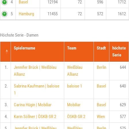
4
Basel
12194
72
596
1712
5
Hamburg
11455
72
572
1612
Höchste Serie - Damen
Spielername
Team
Stadt
höchste
Serie
1.
Jennifer Brück | Weißblau
Weißblau
Berlin
644
Allianz
Allianz
2.
Sabrina Kaufmann | baloise
baloise 1
Basel
640
1
3.
Carina Hügin | Mobiliar
Mobiliar
Basel
629
4.
Karin Söllner | ÖSKB-SR 2
ÖSKB-SR 2
Wien
577
5.
Jennifer Brück | Weißblau
Weißblau
Berlin
575