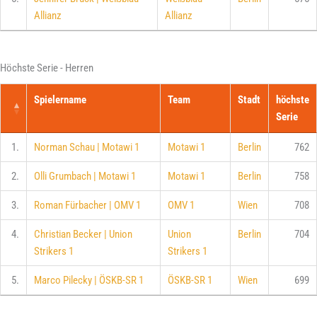
Allianz
Allianz
Höchste Serie - Herren
Spielername
Team
Stadt
höchste
Serie
1.
Norman Schau | Motawi 1
Motawi 1
Berlin
762
2.
Olli Grumbach | Motawi 1
Motawi 1
Berlin
758
3.
Roman Fürbacher | OMV 1
OMV 1
Wien
708
4.
Christian Becker | Union
Union
Berlin
704
Strikers 1
Strikers 1
5.
Marco Pilecky | ÖSKB-SR 1
ÖSKB-SR 1
Wien
699